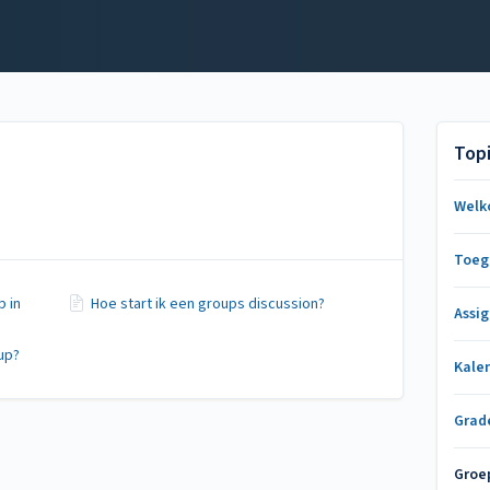
Top
Welk
Toeg
p in
Hoe start ik een groups discussion?
Assi
up?
Kale
Grade
Groe