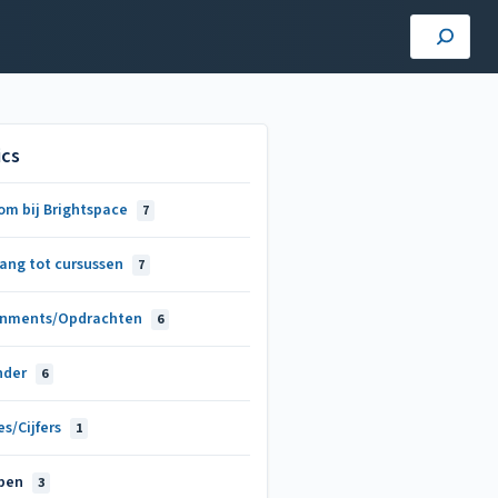
ics
om bij Brightspace
7
ang tot cursussen
7
gnments/Opdrachten
6
nder
6
s/Cijfers
1
pen
3