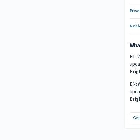
Priva
Mobi
Wha
NL: 
upda
Brig
EN: 
upda
Brig
Gen