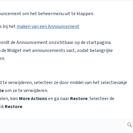
announcement om het beheermenu uit te klappen.
s bij het
maken van een Announcement
wordt de Announcement onzichtbaar op de startpagina
 de Widget met announcements vast, zodat belangrijke
en.
e verwijderen, selecteer ze door middel van het selectievakje
te
om ze te verwijderen.
len, kies
More Actions
en ga naar
Restore
. Selecteer de
lik
Restore
.