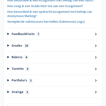
Hoe beoordeel ik een Assignment met behulp van een rubric?
Hoe voeg ik een Grade Item toe aan een Assignment?
Hoe beoordeel ik een opdracht/assignment met behulp van
Anonymous Marking?
Verwijderde submissions herstellen (Submission Logs)
FeedbackFruits
7
Grades
13
Rubrics
4
TurnItIn
3
Portfolio's
1
Overige
1